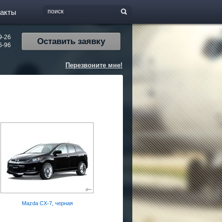
такты
9-26
Оставить заявку
6-96
Перезвоните мне!
Mazda CX-7, черная