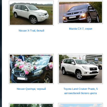
Mazda CX-7, серая
Nissan X-Trail, белый
Nissan Qashqai, черный
Toyota Land Cruiser Prado, 5
автомобилей белого цвета