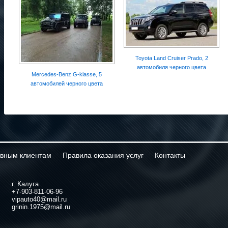
Toyota Land Cruiser Prado, 2
автомобиля черного цвета
Mercedes-Benz G-klasse, 5
автомобилей черного цвета
вным клиентам
Правила оказания услуг
Контакты
г. Калуга
+7-903-811-06-96
vipauto40@mail.ru
grinin.1975@mail.ru