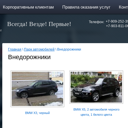
Корпоративным клиентам
Правила оказания услуг
Кон
+7-909-252-3
Телефон:
Всегда! Везде! Первые!
+7-903-811-0
И
Главная
\
Парк автомобилей
\ Внедорожники
Внедорожники
BMW X5, 2 автомобиля черного
BMW X3, черный
цвета, 1 белого цвета