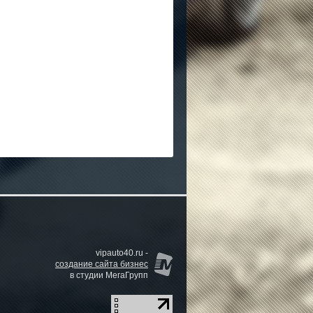
vipauto40.ru -
создание сайта бизнес
в студии МегаГрупп